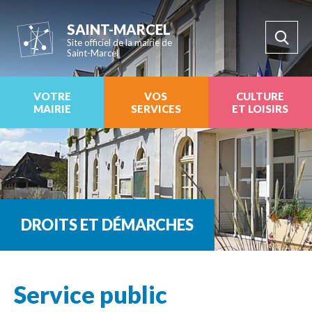
SAINT-MARCEL
Site officiel de la mairie de
Saint-Marcel
VOTRE
VOS
CULTURE
MAIRIE
SERVICES
ET LOISIRS
DROITS ET DÉMARCHES
Service public