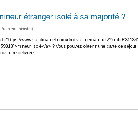
 mineur étranger isolé à sa majorité ?
 (Première ministre)
a href="https://www.saintmarcel.com/droits-et-demarches/?xml=R3113
9318">mineur isolé</a> ? Vous pouvez obtenir une carte de séjour à 
vous être délivrée.