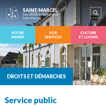
SAINT-MARCEL
Site officiel de la mairie de
Saint-Marcel
VOTRE
VOS
CULTURE
MAIRIE
SERVICES
ET LOISIRS
DROITS ET DÉMARCHES
Service public