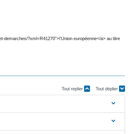
ts-et-demarches/?xml=R41270">l'Union européenne</a> au titre
Tout replier
Tout déplier