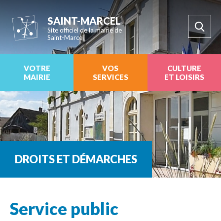
SAINT-MARCEL
Site officiel de la mairie de
Saint-Marcel
VOTRE
VOS
CULTURE
MAIRIE
SERVICES
ET LOISIRS
DROITS ET DÉMARCHES
Service public