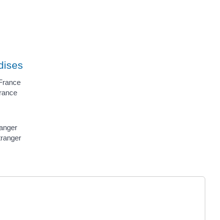
dises
 France
France
ranger
tranger