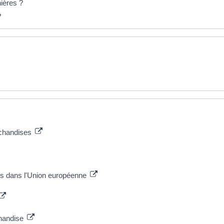
ières ?
?
archandises
es dans l'Union européenne
rchandise