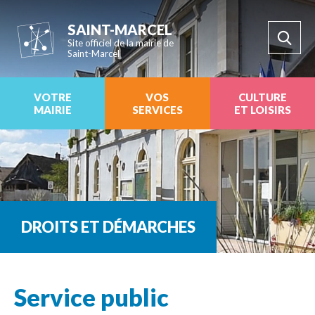
SAINT-MARCEL
Site officiel de la mairie de
Saint-Marcel
VOTRE
VOS
CULTURE
MAIRIE
SERVICES
ET LOISIRS
DROITS ET DÉMARCHES
Service public