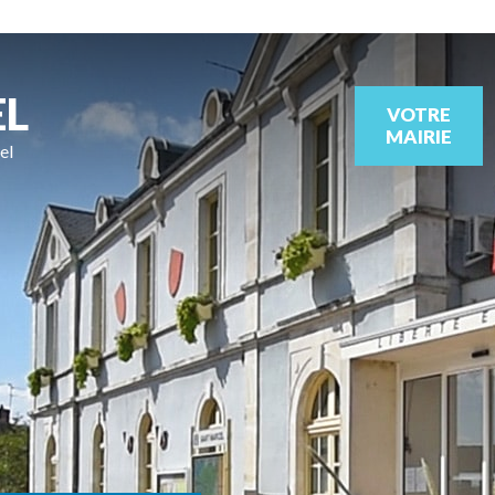
EL
VOTRE
MAIRIE
el