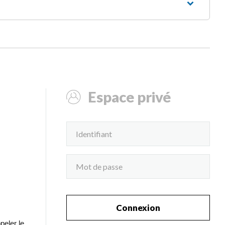
Espace privé
Connexion
peler le