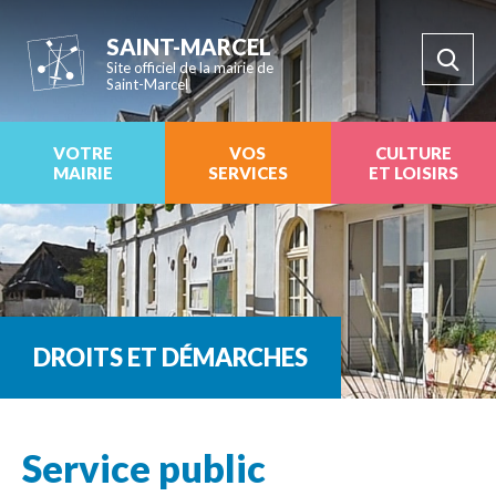
SAINT-MARCEL
Site officiel de la mairie de
Saint-Marcel
VOTRE
VOS
CULTURE
MAIRIE
SERVICES
ET LOISIRS
DROITS ET DÉMARCHES
Service public