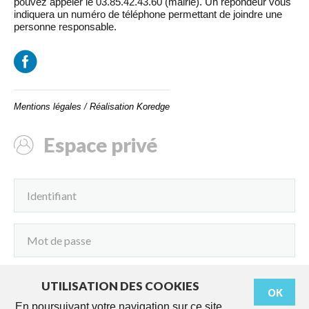
pouvez appeler le 03.85.42.43.60 (mairie). Un répondeur vous
indiquera un numéro de téléphone permettant de joindre une
personne responsable.
Mentions légales
/
Réalisation Koredge
Espace privé
UTILISATION DES COOKIES
OK
Connexion
En poursuivant votre navigation sur ce site,