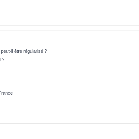
ut-il être régularisé ?
l ?
 France