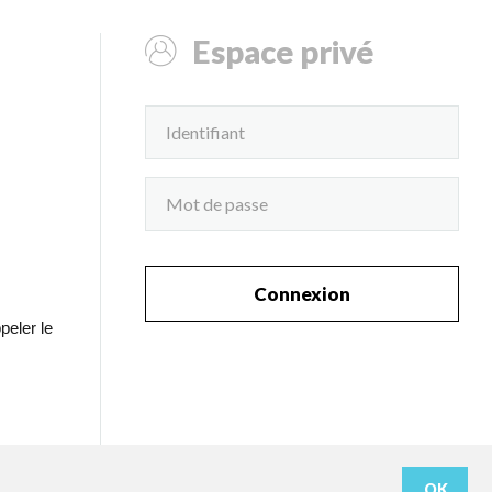
Espace privé
Connexion
peler le
OK