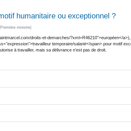
 motif humanitaire ou exceptionnel ?
 (Première ministre)
w.saintmarcel.com/droits-et-demarches/?xml=R46210">européen</a>), 
ss="expression">travailleur temporaire/salarié</span> pour motif ex
orise à travailler, mais sa délivrance n'est pas de droit.