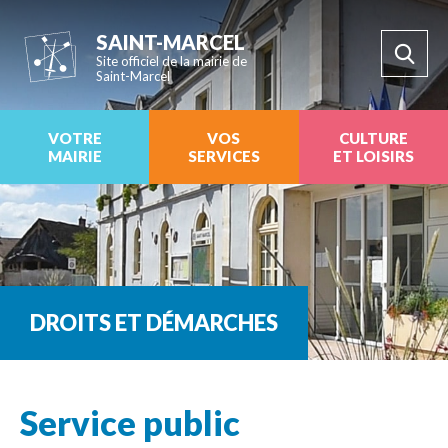
SAINT-MARCEL
Site officiel de la mairie de
Saint-Marcel
VOTRE
VOS
CULTURE
MAIRIE
SERVICES
ET LOISIRS
DROITS ET DÉMARCHES
Service public