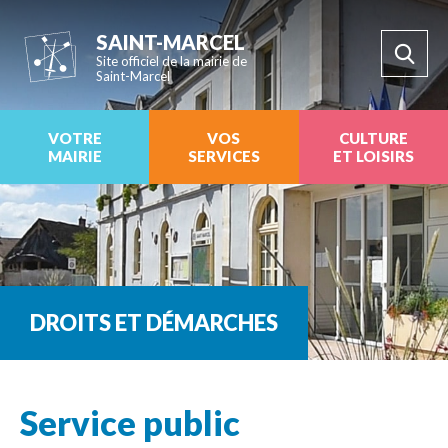
SAINT-MARCEL
Site officiel de la mairie de
Saint-Marcel
VOTRE
VOS
CULTURE
MAIRIE
SERVICES
ET LOISIRS
DROITS ET DÉMARCHES
Service public