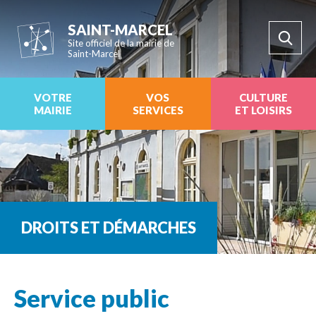
SAINT-MARCEL
Site officiel de la mairie de
Saint-Marcel
VOTRE
VOS
CULTURE
MAIRIE
SERVICES
ET LOISIRS
DROITS ET DÉMARCHES
Service public