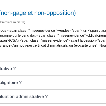
e (non-gage et non-opposition)
 (Première ministre)
 vous <span class="miseenevidence">vendez</span> un <span clas
sonne qui le vend doit <span class="miseenevidence">obligatoireme
</span>(CSA) <span class="miseenevidence">avant la cession</span>. 
ivrance d'un nouveau certificat d'immatriculation (ex-carte grise). N
trative ?
bligatoire ?
ituation administrative ?