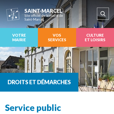
SAINT-MARCEL
Site officiel de la mairie de
Saint-Marcel
VOTRE
VOS
CULTURE
MAIRIE
SERVICES
ET LOISIRS
DROITS ET DÉMARCHES
Service public