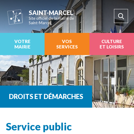
SAINT-MARCEL
Site officiel de la mairie de
Saint-Marcel
VOTRE
VOS
CULTURE
MAIRIE
SERVICES
ET LOISIRS
DROITS ET DÉMARCHES
Service public