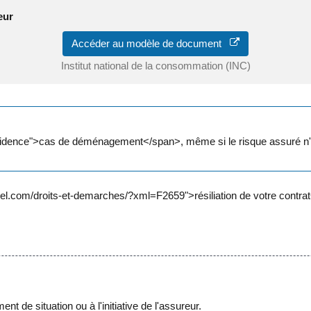
eur
Accéder au modèle de document
Institut national de la consommation (INC)
ence">cas de déménagement</span>, même si le risque assuré n'est 
com/droits-et-demarches/?xml=F2659">résiliation de votre contrat</a
t de situation ou à l'initiative de l'assureur.