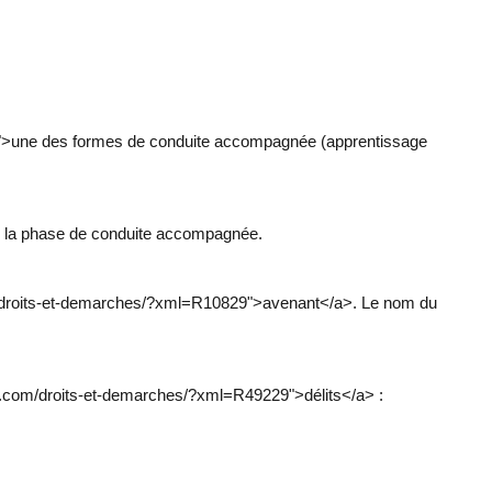
01">une des formes de conduite accompagnée (apprentissage
de la phase de conduite accompagnée.
com/droits-et-demarches/?xml=R10829">avenant</a>. Le nom du
el.com/droits-et-demarches/?xml=R49229">délits</a> :