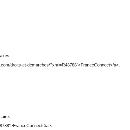
taxes.
arcel.com/droits-et-demarches/?xml=R48788">FranceConnect</a>.
saire.
R48788">FranceConnect</a>.