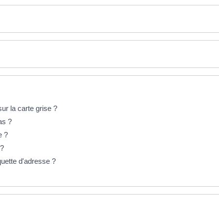
r la carte grise ?
as ?
e ?
 ?
quette d'adresse ?