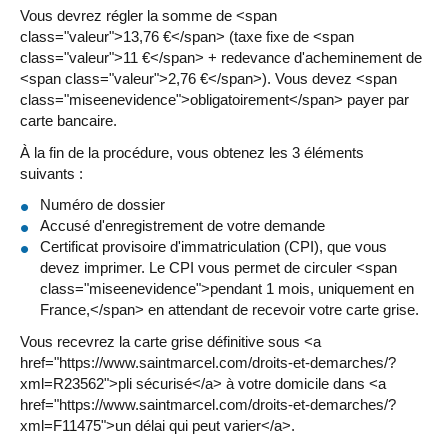
Vous devrez régler la somme de <span
class="valeur">13,76 €</span> (taxe fixe de <span
class="valeur">11 €</span> + redevance d'acheminement de
<span class="valeur">2,76 €</span>). Vous devez <span
class="miseenevidence">obligatoirement</span> payer par
carte bancaire.
À la fin de la procédure, vous obtenez les 3 éléments
suivants :
Numéro de dossier
Accusé d'enregistrement de votre demande
Certificat provisoire d'immatriculation (CPI), que vous
devez imprimer. Le CPI vous permet de circuler <span
class="miseenevidence">pendant 1 mois, uniquement en
France,</span> en attendant de recevoir votre carte grise.
Vous recevrez la carte grise définitive sous <a
href="https://www.saintmarcel.com/droits-et-demarches/?
xml=R23562">pli sécurisé</a> à votre domicile dans <a
href="https://www.saintmarcel.com/droits-et-demarches/?
xml=F11475">un délai qui peut varier</a>.