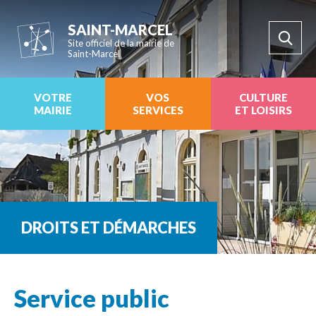
SAINT-MARCEL
Site officiel de la mairie de
Saint-Marcel
VOTRE
VOS
CULTURE
MAIRIE
SERVICES
ET LOISIRS
DROITS ET DÉMARCHES
Service public