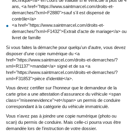
technique</a> en cours de validité si le véhicule a plus de 4
ans, <a href="https://www.saintmarcel.com/droits-et-
demarches/?xml=F2880">sauf s'il est dispensé de
contrôle</a>
<a href="https://www.saintmarcel.com/droits-et-
demarches/?xml=F1432">Extrait d'acte de mariage</a> ou
livret de famille
Si vous faites la démarche pour quelqu'un d'autre, vous devez
disposer d'une copie numérique du <a
href="https://www.saintmarcel.com/droits-et-demarches/?
xml=R1137">mandat</a> signé et de sa <a
href="https://www.saintmarcel.com/droits-et-demarches/?
xml=F31853">pièce d'identité</a>.
Vous devez certifier sur l'honneur que le demandeur de la
carte grise a une attestation d'assurance du véhicule <span
class="miseenevidence">et</span> un permis de conduire
correspondant à la catégorie du véhicule immatriculé.
Vous n'avez pas à joindre une copie numérique (photo ou
scan) du permis de conduire. Mais celle-ci pourra vous être
demandée lors de l'instruction de votre dossier.