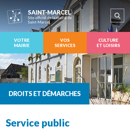
SAINT-MARCEL
Site officiel de la mairie de
Saint-Marcel
VOTRE
VOS
CULTURE
MAIRIE
SERVICES
ET LOISIRS
DROITS ET DÉMARCHES
Service public