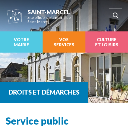
SAINT-MARCEL
Site officiel de la mairie de
Saint-Marcel
VOTRE
VOS
CULTURE
MAIRIE
SERVICES
ET LOISIRS
DROITS ET DÉMARCHES
Service public