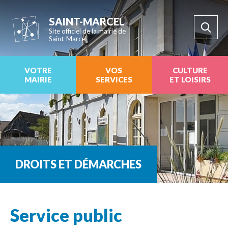
SAINT-MARCEL
Site officiel de la mairie de
Saint-Marcel
VOTRE
VOS
CULTURE
MAIRIE
SERVICES
ET LOISIRS
DROITS ET DÉMARCHES
Service public