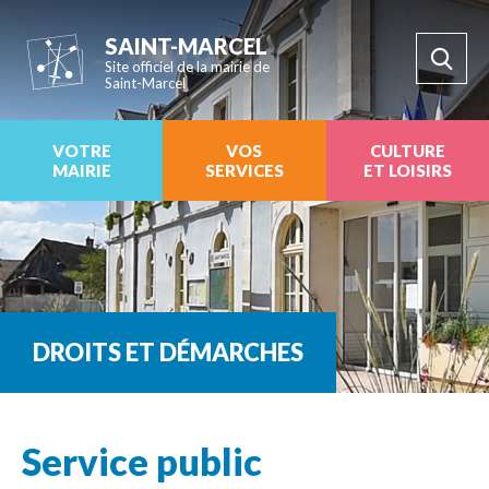
SAINT-MARCEL
Site officiel de la mairie de
Saint-Marcel
VOTRE
VOS
CULTURE
MAIRIE
SERVICES
ET LOISIRS
DROITS ET DÉMARCHES
Service public