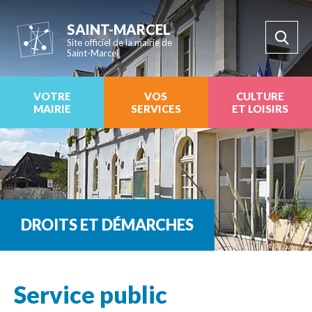
SAINT-MARCEL
Site officiel de la mairie de
Saint-Marcel
VOTRE
VOS
CULTURE
MAIRIE
SERVICES
ET LOISIRS
DROITS ET DÉMARCHES
Service public