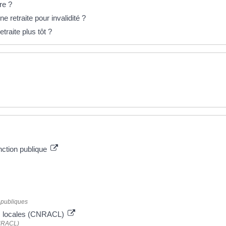
re ?
ne retraite pour invalidité ?
traite plus tôt ?
onction publique
s publiques
tés locales (CNRACL)
CNRACL)