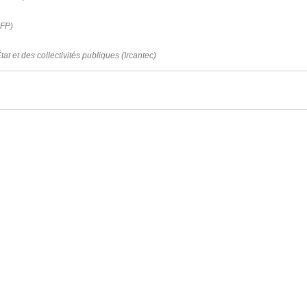
AFP)
tat et des collectivités publiques (Ircantec)