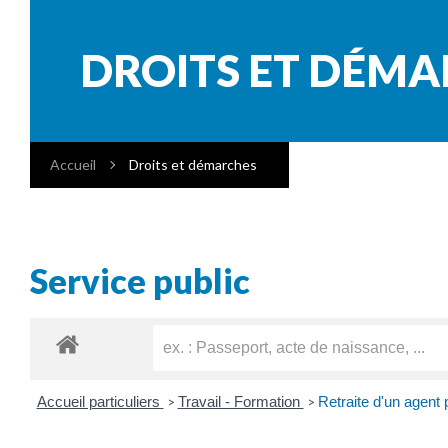
DROITS ET DÉM
Accueil
Droits et démarches
Service public
Accueil particuliers
Travail - Formation
Retraite d'un agent 
>
>