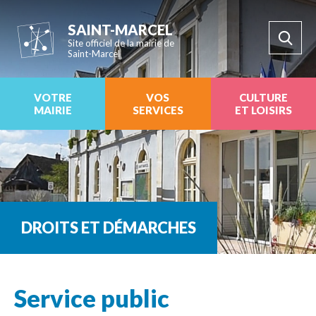
SAINT-MARCEL
Site officiel de la mairie de
Saint-Marcel
VOTRE
VOS
CULTURE
MAIRIE
SERVICES
ET LOISIRS
DROITS ET DÉMARCHES
Service public