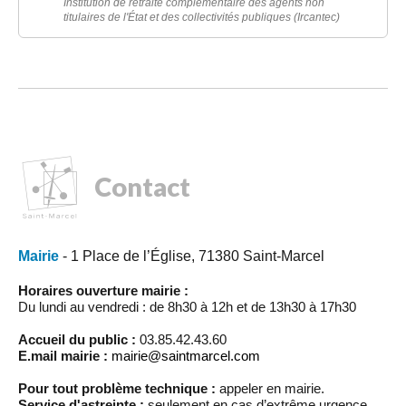
Institution de retraite complémentaire des agents non
titulaires de l'État et des collectivités publiques (Ircantec)
Contact
Mairie
- 1 Place de l’Église, 71380 Saint-Marcel
Horaires ouverture mairie :
Du lundi au vendredi : de 8h30 à 12h et de 13h30 à 17h30
Accueil du public :
03.85.42.43.60
E.mail mairie :
mairie@saintmarcel.com
Pour tout problème technique :
appeler en mairie.
Service d'astreinte :
seulement en cas d’extrême urgence,