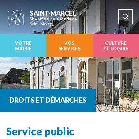
SAINT-MARCEL
Site officiel de la mairie de
Saint-Marcel
VOTRE
VOS
CULTURE
MAIRIE
SERVICES
ET LOISIRS
DROITS ET DÉMARCHES
Service public