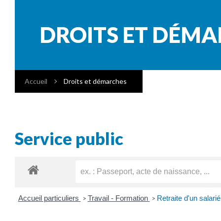
DROITS ET DÉM
Accueil
Droits et démarches
Service public
Accueil particuliers
Travail - Formation
Retraite d'un salari
>
>