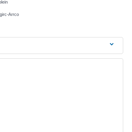
plein
girc-Arrco