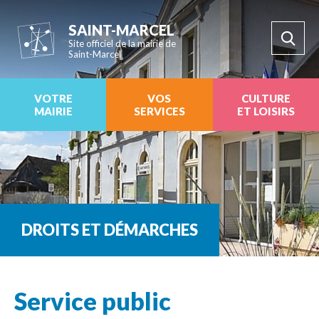
SAINT-MARCEL
Site officiel de la mairie de
Saint-Marcel
VOTRE
VOS
CULTURE
MAIRIE
SERVICES
ET LOISIRS
DROITS ET DÉMARCHES
Service public