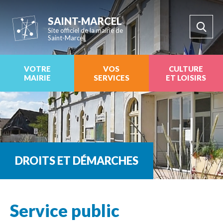
SAINT-MARCEL
Site officiel de la mairie de
Saint-Marcel
VOTRE
VOS
CULTURE
MAIRIE
SERVICES
ET LOISIRS
DROITS ET DÉMARCHES
Service public