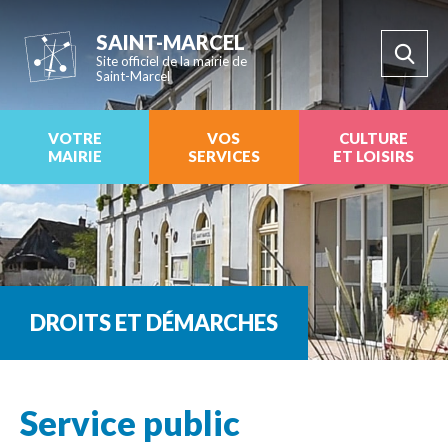
SAINT-MARCEL
Site officiel de la mairie de
Saint-Marcel
VOTRE
VOS
CULTURE
MAIRIE
SERVICES
ET LOISIRS
DROITS ET DÉMARCHES
Service public