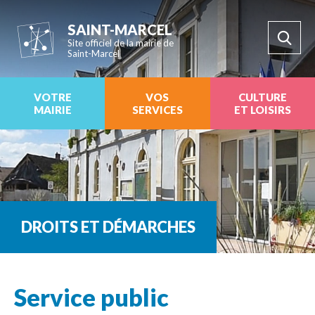
SAINT-MARCEL
Site officiel de la mairie de
Saint-Marcel
VOTRE
VOS
CULTURE
MAIRIE
SERVICES
ET LOISIRS
DROITS ET DÉMARCHES
Service public