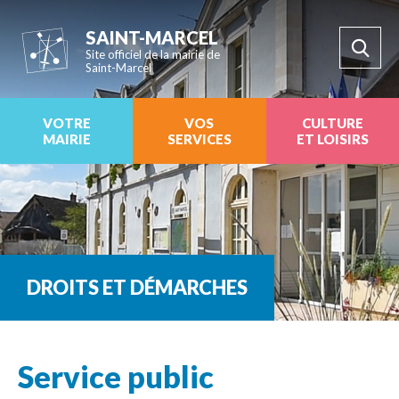
SAINT-MARCEL
Site officiel de la mairie de
Saint-Marcel
VOTRE
VOS
CULTURE
MAIRIE
SERVICES
ET LOISIRS
DROITS ET DÉMARCHES
Service public