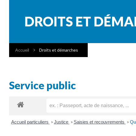
DROITS ET DÉM
Accueil
Droits et démarches
Service public
Accueil particuliers
Justice
Saisies et recouvrements
Que
>
>
>