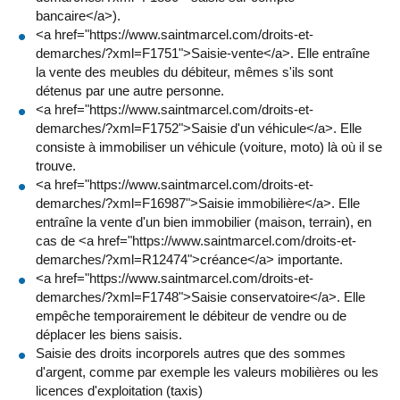
bancaire</a>).
<a href="https://www.saintmarcel.com/droits-et-
demarches/?xml=F1751">Saisie-vente</a>. Elle entraîne
la vente des meubles du débiteur, mêmes s'ils sont
détenus par une autre personne.
<a href="https://www.saintmarcel.com/droits-et-
demarches/?xml=F1752">Saisie d'un véhicule</a>. Elle
consiste à immobiliser un véhicule (voiture, moto) là où il se
trouve.
<a href="https://www.saintmarcel.com/droits-et-
demarches/?xml=F16987">Saisie immobilière</a>. Elle
entraîne la vente d'un bien immobilier (maison, terrain), en
cas de <a href="https://www.saintmarcel.com/droits-et-
demarches/?xml=R12474">créance</a> importante.
<a href="https://www.saintmarcel.com/droits-et-
demarches/?xml=F1748">Saisie conservatoire</a>. Elle
empêche temporairement le débiteur de vendre ou de
déplacer les biens saisis.
Saisie des droits incorporels autres que des sommes
d'argent, comme par exemple les valeurs mobilières ou les
licences d'exploitation (taxis)