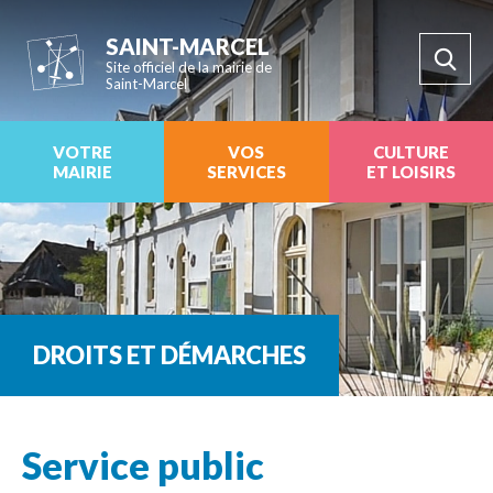
SAINT-MARCEL
Site officiel de la mairie de
Saint-Marcel
VOTRE
VOS
CULTURE
MAIRIE
SERVICES
ET LOISIRS
DROITS ET DÉMARCHES
Service public