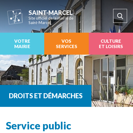
SAINT-MARCEL
Site officiel de la mairie de
Saint-Marcel
VOTRE
VOS
CULTURE
MAIRIE
SERVICES
ET LOISIRS
DROITS ET DÉMARCHES
Service public