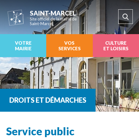
SAINT-MARCEL
Site officiel de la mairie de
Saint-Marcel
VOTRE
VOS
CULTURE
MAIRIE
SERVICES
ET LOISIRS
DROITS ET DÉMARCHES
Service public