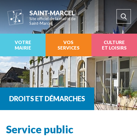
SAINT-MARCEL
Site officiel de la mairie de
Saint-Marcel
VOTRE
VOS
CULTURE
MAIRIE
SERVICES
ET LOISIRS
DROITS ET DÉMARCHES
Service public