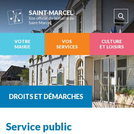
SAINT-MARCEL
Site officiel de la mairie de
Saint-Marcel
VOTRE
VOS
CULTURE
MAIRIE
SERVICES
ET LOISIRS
DROITS ET DÉMARCHES
Service public