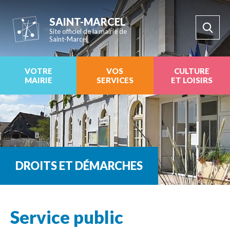
SAINT-MARCEL
Site officiel de la mairie de
Saint-Marcel
VOTRE
VOS
CULTURE
MAIRIE
SERVICES
ET LOISIRS
DROITS ET DÉMARCHES
Service public