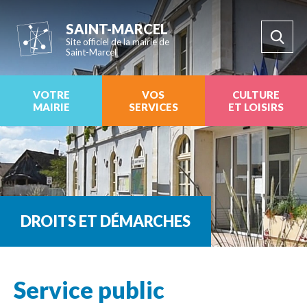
SAINT-MARCEL
Site officiel de la mairie de
Saint-Marcel
VOTRE
VOS
CULTURE
MAIRIE
SERVICES
ET LOISIRS
DROITS ET DÉMARCHES
Service public