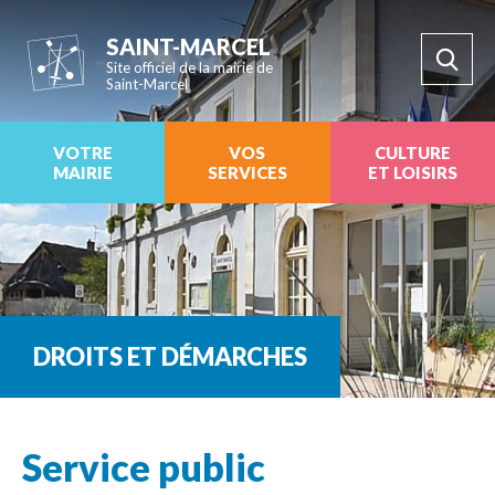
SAINT-MARCEL
Site officiel de la mairie de
Saint-Marcel
VOTRE
VOS
CULTURE
MAIRIE
SERVICES
ET LOISIRS
DROITS ET DÉMARCHES
Service public