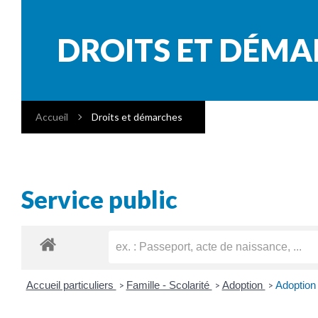
DROITS ET DÉM
Accueil
Droits et démarches
Service public
Accueil particuliers
Famille - Scolarité
Adoption
Adoption
>
>
>