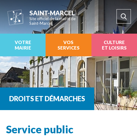
SAINT-MARCEL
Site officiel de la mairie de
Saint-Marcel
VOTRE
VOS
CULTURE
MAIRIE
SERVICES
ET LOISIRS
DROITS ET DÉMARCHES
Service public