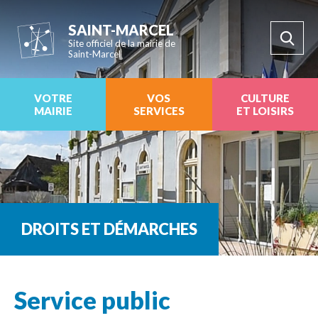
SAINT-MARCEL
Site officiel de la mairie de
Saint-Marcel
VOTRE
VOS
CULTURE
MAIRIE
SERVICES
ET LOISIRS
DROITS ET DÉMARCHES
Service public