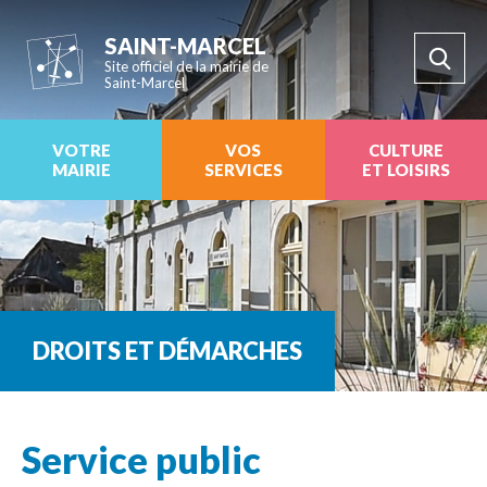
SAINT-MARCEL
Site officiel de la mairie de
Saint-Marcel
VOTRE
VOS
CULTURE
MAIRIE
SERVICES
ET LOISIRS
DROITS ET DÉMARCHES
Service public