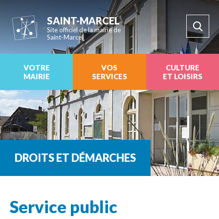
SAINT-MARCEL
Site officiel de la mairie de
Saint-Marcel
VOTRE
VOS
CULTURE
MAIRIE
SERVICES
ET LOISIRS
DROITS ET DÉMARCHES
Service public