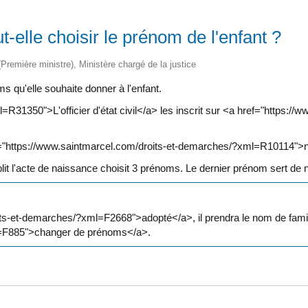
elle choisir le prénom de l'enfant ?
 (Première ministre), Ministère chargé de la justice
 qu'elle souhaite donner à l'enfant.
R31350">L'officier d'état civil</a> les inscrit sur <a href="https:
ref="https://www.saintmarcel.com/droits-et-demarches/?xml=R10114">
tablit l'acte de naissance choisit 3 prénoms. Le dernier prénom sert de 
its-et-demarches/?xml=F2668">adopté</a>, il prendra le nom de famill
l=F885">changer de prénoms</a>.