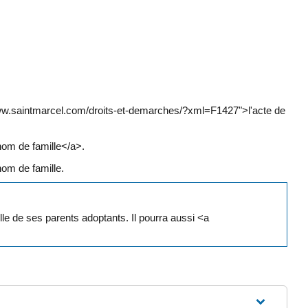
//www.saintmarcel.com/droits-et-demarches/?xml=F1427">l'acte de
nom de famille</a>.
nom de famille.
e de ses parents adoptants. Il pourra aussi <a