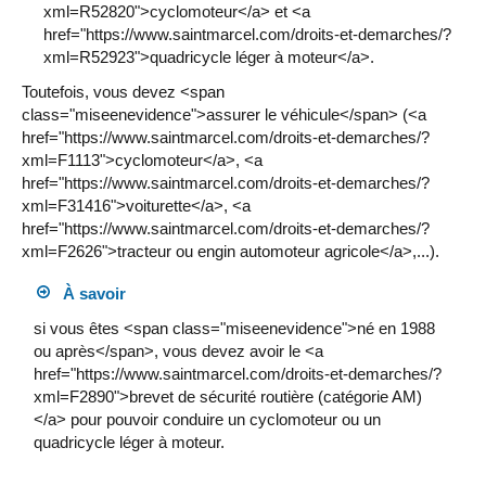
xml=R52820">cyclomoteur</a> et <a
href="https://www.saintmarcel.com/droits-et-demarches/?
xml=R52923">quadricycle léger à moteur</a>.
Toutefois, vous devez <span
class="miseenevidence">assurer le véhicule</span> (<a
href="https://www.saintmarcel.com/droits-et-demarches/?
xml=F1113">cyclomoteur</a>, <a
href="https://www.saintmarcel.com/droits-et-demarches/?
xml=F31416">voiturette</a>, <a
href="https://www.saintmarcel.com/droits-et-demarches/?
xml=F2626">tracteur ou engin automoteur agricole</a>,...).
À savoir
si vous êtes <span class="miseenevidence">né en 1988
ou après</span>, vous devez avoir le <a
href="https://www.saintmarcel.com/droits-et-demarches/?
xml=F2890">brevet de sécurité routière (catégorie AM)
</a> pour pouvoir conduire un cyclomoteur ou un
quadricycle léger à moteur.