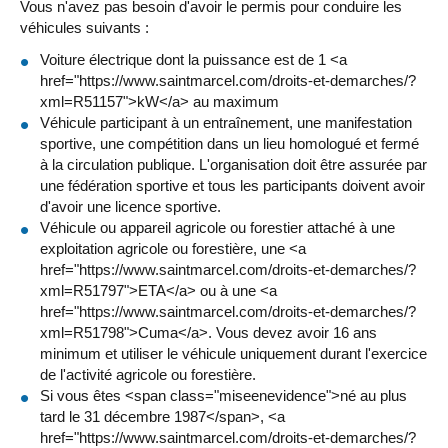
Vous n'avez pas besoin d'avoir le permis pour conduire les
véhicules suivants :
Voiture électrique dont la puissance est de 1 <a
href="https://www.saintmarcel.com/droits-et-demarches/?
xml=R51157">kW</a> au maximum
Véhicule participant à un entraînement, une manifestation
sportive, une compétition dans un lieu homologué et fermé
à la circulation publique. L'organisation doit être assurée par
une fédération sportive et tous les participants doivent avoir
d'avoir une licence sportive.
Véhicule ou appareil agricole ou forestier attaché à une
exploitation agricole ou forestière, une <a
href="https://www.saintmarcel.com/droits-et-demarches/?
xml=R51797">ETA</a> ou à une <a
href="https://www.saintmarcel.com/droits-et-demarches/?
xml=R51798">Cuma</a>. Vous devez avoir 16 ans
minimum et utiliser le véhicule uniquement durant l'exercice
de l'activité agricole ou forestière.
Si vous êtes <span class="miseenevidence">né au plus
tard le 31 décembre 1987</span>, <a
href="https://www.saintmarcel.com/droits-et-demarches/?