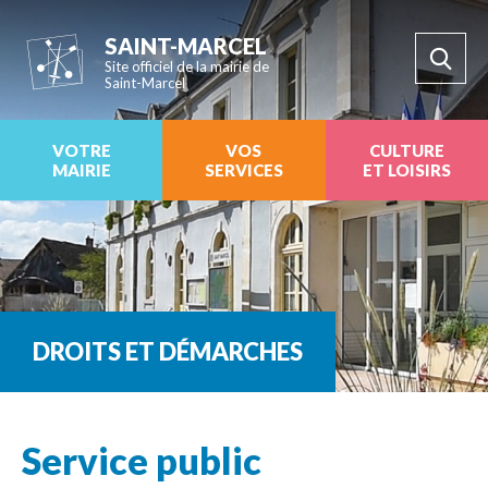
SAINT-MARCEL
Site officiel de la mairie de
Saint-Marcel
VOTRE
VOS
CULTURE
MAIRIE
SERVICES
ET LOISIRS
DROITS ET DÉMARCHES
Service public